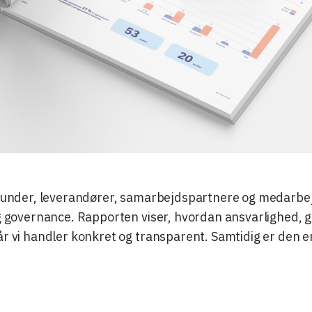
e kunder, leverandører, samarbejdspartnere og medarbej
 og governance. Rapporten viser, hvordan ansvarlighed, 
r vi handler konkret og transparent. Samtidig er den en 