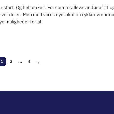
 stort. Og helt enkelt. For som totalleverandør af IT og 
hvor de er. Men med vores nye lokation rykker vi endn
ye muligheder for at
→
…
1
2
6