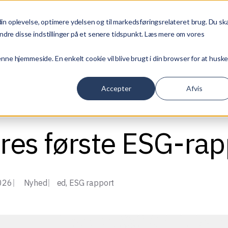
 din oplevelse, optimere ydelsen og til markedsføringsrelateret brug. Du ska
ferencer
CSR og miljø
Karriere
Om os
Kontakt os
ndre disse indstillinger på et senere tidspunkt. Læs mere om vores
denne hjemmeside. En enkelt cookie vil blive brugt i din browser for at husk
Accepter
Afvis
ores første ESG-rap
026
Nyhed
ed
,
ESG rapport