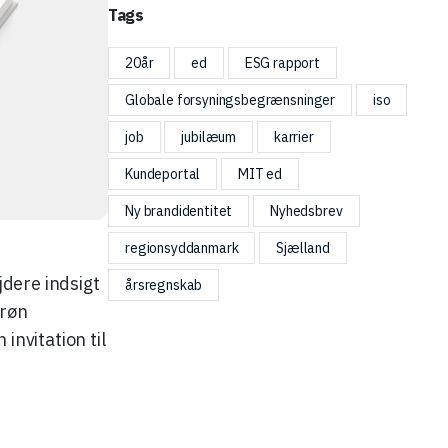
Tags
20år
ed
ESG rapport
Globale forsyningsbegrænsninger
iso
job
jubilæum
karrier
Kundeportal
MIT ed
Ny brandidentitet
Nyhedsbrev
regionsyddanmark
Sjælland
dere indsigt
årsregnskab
grøn
invitation til