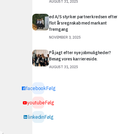
AUGUST 31, 2025
ed A/S styrker partnerkredsen efter
flot årsregnskab med markant
fremgang
NOVEMBER 3, 2025
På jagt efter nye jobmuligheder?
Besøg vores karriereside.
AUGUST 31, 2025
facebook
Følg
youtube
Følg
linkedin
Følg