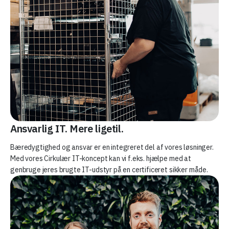
Ansvarlig IT. Mere ligetil.
Bæredygtighed og ansvar er en integreret del af vores løsninger.
Med vores Cirkulær IT-koncept kan vi f.eks. hjælpe med at
genbruge jeres brugte IT-udstyr på en certificeret sikker måde.