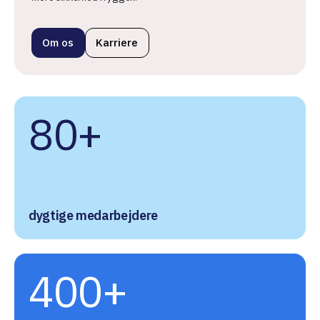
Om os
Karriere
80+
dygtige medarbejdere
400+