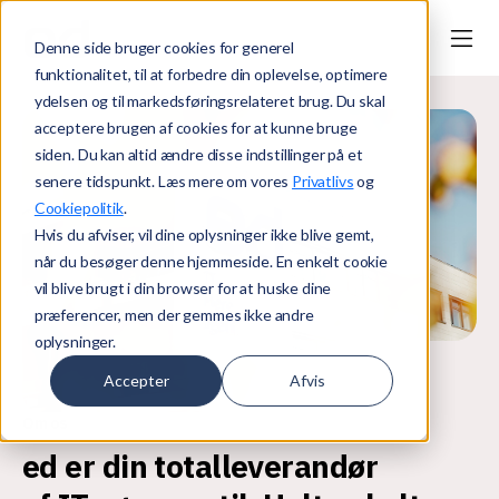
Denne side bruger cookies for generel
funktionalitet, til at forbedre din oplevelse, optimere
ydelsen og til markedsføringsrelateret brug. Du skal
acceptere brugen af cookies for at kunne bruge
siden. Du kan altid ændre disse indstillinger på et
senere tidspunkt. Læs mere om vores
Privatlivs
og
Cookiepolitik
.
Hvis du afviser, vil dine oplysninger ikke blive gemt,
når du besøger denne hjemmeside. En enkelt cookie
vil blive brugt i din browser for at huske dine
præferencer, men der gemmes ikke andre
oplysninger.
Accepter
Afvis
Om os
ed er din totalleverandør