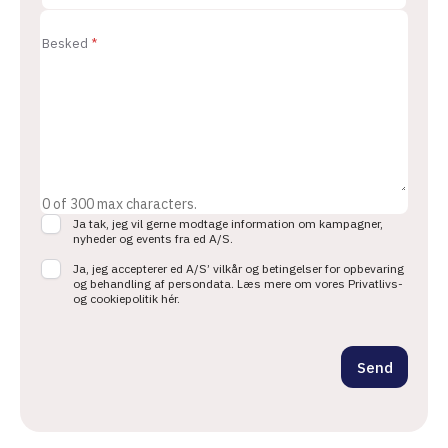
e
Besked
*
0 of 300 max characters.
Ja tak, jeg vil gerne modtage information om kampagner,
C
nyheder og events fra ed A/S.
h
e
Ja, jeg accepterer ed A/S’ vilkår og betingelser for opbevaring
og behandling af persondata. Læs mere om vores Privatlivs-
c
og cookiepolitik hér.
k
b
o
x
Send
e
s
*