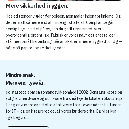
Mere sikkerhed i ryggen.
Hos ed tænker vi uden for boksen, men maler inden for linjerne. Og
det er vi altså mere end almindeligt stolte af. Compliance går
nemlig lige i hjertet på os, kan du godt regne med. Vi er
overordentlig ordentlige. Faktisk er vores navn det eneste, der
står med småt heromkring. Sådan skaber vi mere tryghed for dig –
både på papiret og i virkeligheden.
Mindre snak.
Mere end tyve år.
ed startede som en tomandsvirksomhed i 2002. Dengang købte og
solgte vi hardware og software fra små lejede lokaler i Skødstrup.
I dag er vi mere end stolte af at være totalleverandør af alt inden
for IT – og en integreret del af vores kunders drift. Og vi er kun
lige begyndt.