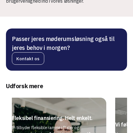
brugervenlighed ind i vores løsninger.
Passer jeres møderumsløsning også til
jeres behov i morgen?
Kontakt os
Udforsk mere
Fleksibel finansiering. Helt enkelt.
Vi følge
Vi tilbyder fleksible rammeaftaler og