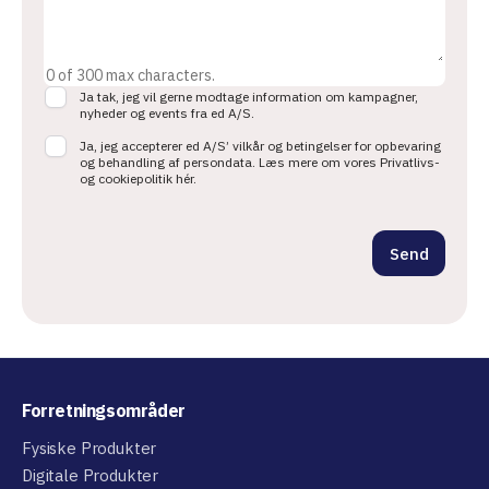
0 of 300 max characters.
Ja tak, jeg vil gerne modtage information om kampagner,
C
nyheder og events fra ed A/S.
h
e
Ja, jeg accepterer ed A/S’ vilkår og betingelser for opbevaring
og behandling af persondata. Læs mere om vores Privatlivs-
c
og cookiepolitik hér.
k
b
o
x
Send
e
s
*
Forretningsområder
Fysiske Produkter
Digitale Produkter