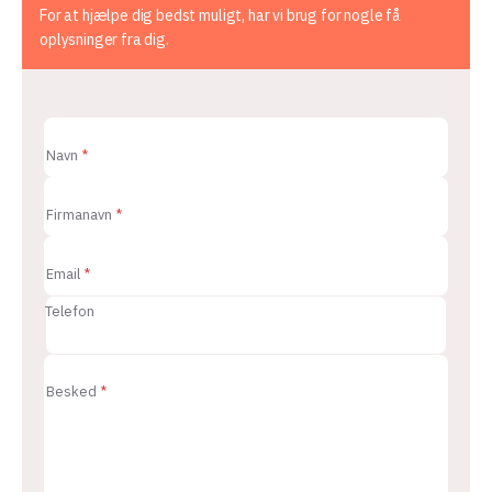
For at hjælpe dig bedst muligt, har vi brug for nogle få
oplysninger fra dig.
E
m
Navn
*
a
i
l
F
Firmanavn
*
i
r
m
a
Email
*
n
a
Telefon
v
n
E
m
a
Besked
*
i
l