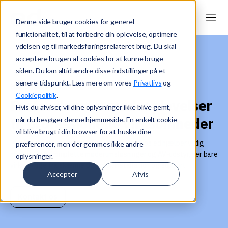
Denne side bruger cookies for generel
funktionalitet, til at forbedre din oplevelse, optimere
ydelsen og til markedsføringsrelateret brug. Du skal
acceptere brugen af cookies for at kunne bruge
siden. Du kan altid ændre disse indstillinger på et
senere tidspunkt. Læs mere om vores
Privatlivs
og
Møderumsløsninger og AV
Cookiepolitik
.
Professionelle mødeoplevelser
Hvis du afviser, vil dine oplysninger ikke blive gemt,
til professionelle virksomheder
når du besøger denne hjemmeside. En enkelt cookie
vil blive brugt i din browser for at huske dine
Møder kræver mere end gode intentioner. Hos ed hjælper vi dig
præferencer, men der gemmes ikke andre
med at finde komplette møderumsløsninger og AV-udstyr, der bare
oplysninger.
virker – lige fra skærme og lyd til installation og support
Accepter
Afvis
Kontakt os