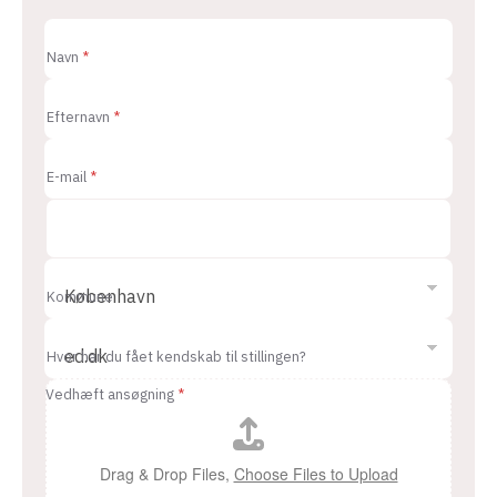
h
a
Navn
*
r
K
o
m
Efternavn
*
m
u
n
e
E-mail
*
a
f
T
e
l
e
f
o
Kommune
n
n
u
m
Hvor har du fået kendskab til stillingen?
m
e
Vedhæft ansøgning
*
r
*
Drag & Drop Files,
Choose Files to Upload