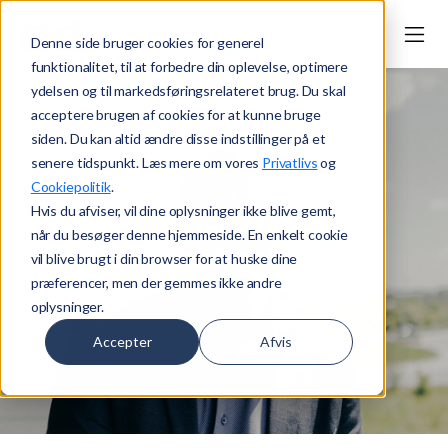
Denne side bruger cookies for generel
funktionalitet, til at forbedre din oplevelse, optimere
ydelsen og til markedsføringsrelateret brug. Du skal
acceptere brugen af cookies for at kunne bruge
siden. Du kan altid ændre disse indstillinger på et
senere tidspunkt. Læs mere om vores
Privatlivs
og
Cookiepolitik
.
Hvis du afviser, vil dine oplysninger ikke blive gemt,
IT Life cycle management
når du besøger denne hjemmeside. En enkelt cookie
specialist/ leasingrådgiver
vil blive brugt i din browser for at huske dine
præferencer, men der gemmes ikke andre
Specialister
oplysninger.
Accepter
Afvis