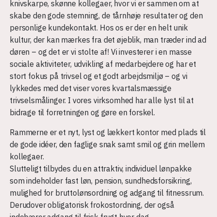
knivskarpe, skønne kollegaer, hvor vi er sammen om at
skabe den gode stemning, de tårnhøje resultater og den
personlige kundekontakt. Hos os er der en helt unik
kultur, der kan mærkes fra det øjeblik, man træder ind ad
døren – og det er vi stolte af! Vi investerer i en masse
sociale aktiviteter, udvikling af medarbejdere og har et
stort fokus på trivsel og et godt arbejdsmiljø – og vi
lykkedes med det viser vores kvartalsmæssige
trivselsmålinger. I vores virksomhed har alle lyst til at
bidrage til forretningen og gøre en forskel.
Rammerne er et nyt, lyst og lækkert kontor med plads til
de gode idéer, den faglige snak samt smil og grin mellem
kollegaer.
Slutteligt tilbydes du en attraktiv, individuel lønpakke
som indeholder fast løn, pension, sundhedsforsikring,
mulighed for bruttolønsordning og adgang til fitnessrum.
Derudover obligatorisk frokostordning, der også
indebærer adgang til frisk frugt hver dag.