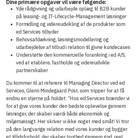
Dine primære opgaver vil være følgende:
Yde rådgivning og udarbejde oplæg til B2B kunder
på leasing- og IT-Lifecycle-Management løsninger
Formidling og videreudvikling af de produkter som
ed Services tilbyder
Behovsafdækning, løsningsmodellering og
udarbejdelse af tilbud i relation til givne kundecases
Understøtte den kommercielle forankring i ed A/S,
ved at etablere, fastholde og videreudvikle
partnerskaber
Du kommer til at referere til Managing Director ved ed
Services, Glenn Mindegaard Post, som tripper for at få
endnu en stjerne på holdet: ”Hos ed Services brænder vi
for at give vores kunder den bedste oplevelse gennem
løsninger, der skaber værdi både økonomisk og
miljømæssigt. Her skriver vi ikke noget med småt! Vi tror
på den langvarige relation med vores kunder og bygger
et tillidsforhold, der skaber tryghed gennem god, reel