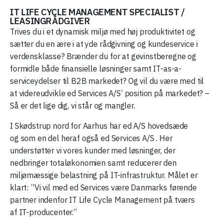
IT LIFE CYCLE MANAGEMENT SPECIALIST /
LEASINGRÅDGIVER
Trives du i et dynamisk miljø med høj produktivitet og
sætter du en ære i at yde rådgivning og kundeservice i
verdensklasse? Brænder du for at gevinstberegne og
formidle både finansielle løsninger samt IT-as-a-
serviceydelser til B2B markedet? Og vil du være med til
at videreudvikle ed Services A/S’ position på markedet? –
Så er det lige dig, vi står og mangler.
I Skødstrup
nord for Aarhus har ed A/S hovedsæde
og
som en del heraf også
ed Services A/
S
.
Her
understøtter vi
vores kunder med løsninger
,
der
nedbringer totaløkonomien samt reducerer den
miljømæssige belastning på IT-infrastruktur.
Målet er
klart
:
”V
i vil med ed
S
ervices være Danmarks førende
partner indenfor IT Life
Cycle
Management
på tværs
af
IT
-producenter
.
”