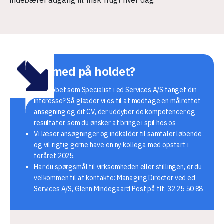
Vil du med på holdet?
Har jobbet som Specialist i ed Services A/S fanget din
interesse? Så glæder vi os til at modtage en målrettet
ansøgning og dit CV, der uddyber de kompetencer og
resultater, som du ønsker at bringe i spil hos os
Vi læser ansøgninger og indkalder til
samtaler løbende
og
vil rigtig gerne have en ny kollega med opstart i
foråret 2025
.
Har du spørgsmål til virksomheden eller stillingen, er du
velkommen til at kontakte: Managing Director ved ed
Services A/S, Glenn Mindegaard Post på tlf. 32 25 50 88