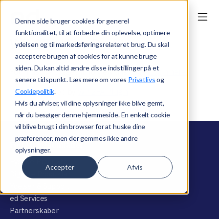
Denne side bruger cookies for generel
funktionalitet, til at forbedre din oplevelse, optimere
WP 2FA User Profile
ydelsen og til markedsføringsrelateret brug. Du skal
acceptere brugen af cookies for at kunne bruge
siden. Du kan altid ændre disse indstillinger på et
You must be logged in to view this page.
Login here.
senere tidspunkt. Læs mere om vores
Privatlivs
og
Cookiepolitik
.
Page generated by
WP 2FA Plugin
Hvis du afviser, vil dine oplysninger ikke blive gemt,
når du besøger denne hjemmeside. En enkelt cookie
vil blive brugt i din browser for at huske dine
præferencer, men der gemmes ikke andre
Forretningsområder
oplysninger.
Fysiske Produkter
Accepter
Afvis
Digitale Produkter
Ydelser & Support
ed Services
Partnerskaber